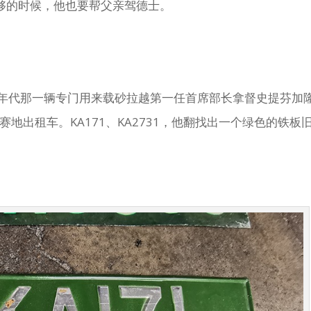
够的时候，他也要帮父亲驾德士。
0年代那一辆专门用来载砂拉越第一任首席部长拿督史提芬加
）的黑色马赛地出租车。KA171、KA2731，他翻找出一个绿色的铁板