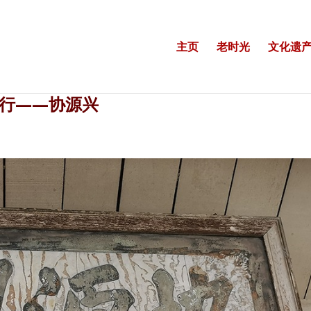
主页
老时光
文化遗产
行——协源兴