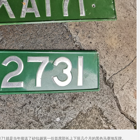
171就是当年接送了砂拉越第一任首席部长上下班几个月的黑色马赛地车牌。