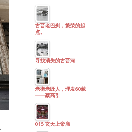
古晋老巴刹，繁荣的起
点。
寻找消失的古晋河
老街老匠人，理发60载
——蔡高引
015 玄天上帝庙
代