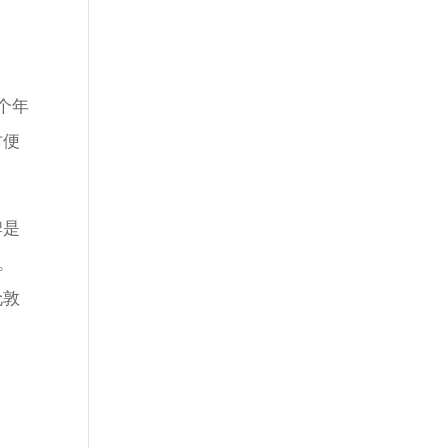
个年
方便
牌是
）。
伦敦