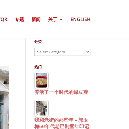
QR
专题
新闻
关于
ENGLISH
分类
分
类
热门
养活了一个时代的绿豆爽
我和老街的那些年 – 郭玉
梅60年代老巴刹童年印记