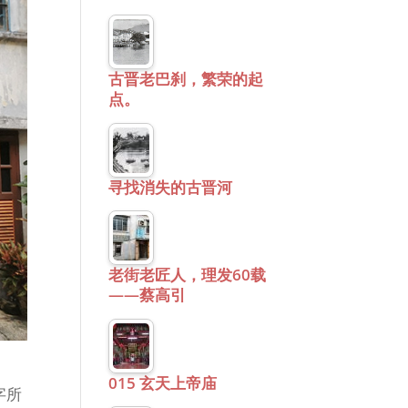
古晋老巴刹，繁荣的起
点。
寻找消失的古晋河
老街老匠人，理发60载
——蔡高引
015 玄天上帝庙
字所