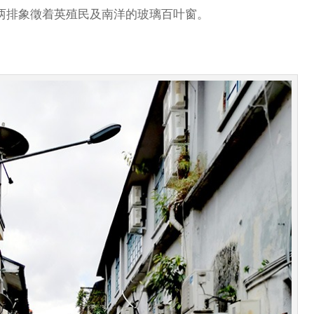
两排象徵着英殖民及南洋的玻璃百叶窗。