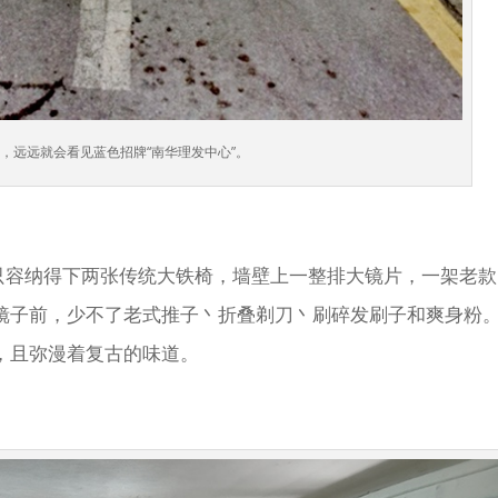
，远远就会看见蓝色招牌“南华理发中心”。
面只容纳得下两张传统大铁椅，墙壁上一整排大镜片，一架老款
镜子前，少不了老式推子丶折叠剃刀丶刷碎发刷子和爽身粉
，且弥漫着复古的味道。