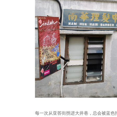
每一次从亚答街拐进大井巷，总会被蓝色招牌“南华