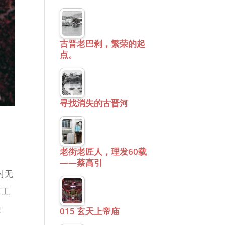
古晋老巴刹，繁荣的起
点。
寻找消失的古晋河
老街老匠人，理发60载
——蔡高引
时无
厂工
金
015 玄天上帝庙