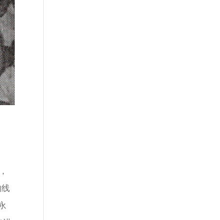
，
的线
永