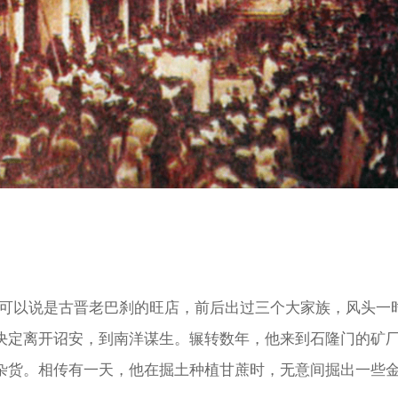
，可以说是古晋老巴刹的旺店，前后出过三个大家族，风头一
田考决定离开诏安，到南洋谋生。辗转数年，他来到石隆门的矿
杂货。相传有一天，他在掘土种植甘蔗时，无意间掘出一些