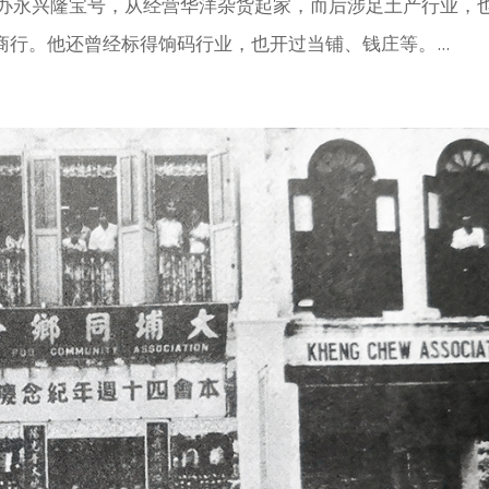
开办永兴隆宝号，从经营华洋杂货起家，而后涉足土产行业，
行。他还曾经标得饷码行业，也开过当铺、钱庄等。...