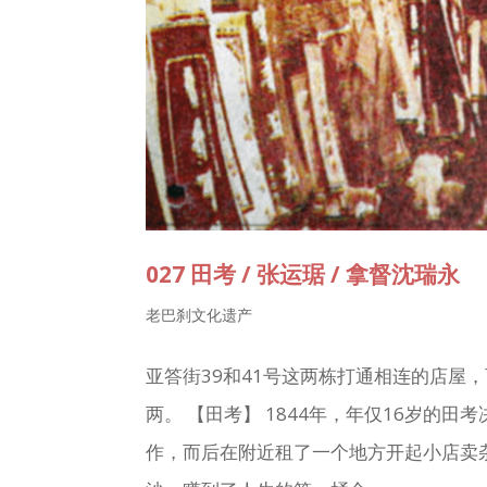
027 田考 / 张运琚 / 拿督沈瑞永
老巴刹文化遗产
亚答街39和41号这两栋打通相连的店屋
两。 【田考】 1844年，年仅16岁的
作，而后在附近租了一个地方开起小店卖