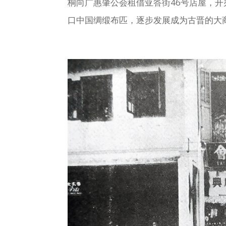
桐向广惠肇公会租借亚答街46号店屋，
口中国绸缎布匹，逐步发展成为古晋的大商