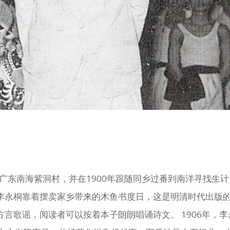
于广东南海紫洞村，并在1900年跟随同乡过番到南洋寻找生计
李永桐靠着摆卖家乡带来的木鱼书度日，这是明清时代出版
言歌谣，阅读者可以按着本子朗朗唱诵诗文。 1906年，李