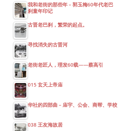
我和老街的那些年 – 郭玉梅60年代老巴
刹童年印记
古晋老巴刹，繁荣的起点。
寻找消失的古晋河
老街老匠人，理发60载——蔡高引
015 玄天上帝庙
华社的四部曲 – 庙宇、公会、商帮、学校
038 王友海故居